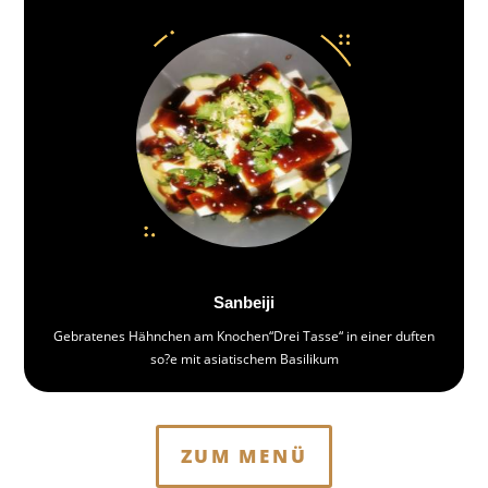
Sanbeiji
Gebratenes Hähnchen am Knochen“Drei Tasse“ in einer duften
so?e mit asiatischem Basilikum
ZUM MENÜ